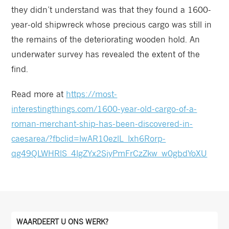
they didn’t understand was that they found a 1600-
year-old shipwreck whose precious cargo was still in
the remains of the deteriorating wooden hold. An
underwater survey has revealed the extent of the
find.
Read more at
https://most-
interestingthings.com/1600-year-old-cargo-of-a-
roman-merchant-ship-has-been-discovered-in-
caesarea/?fbclid=IwAR10ezlL_Ixh6Rorp-
qg49QLWHRlS_4IgZYx2SjyPmFrCzZkw_w0gbdYoXU
WAARDEERT U ONS WERK?