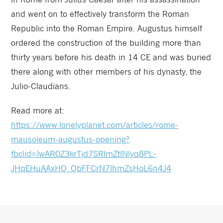
and went on to effectively transform the Roman
Republic into the Roman Empire. Augustus himself
ordered the construction of the building more than
thirty years before his death in 14 CE and was buried
there along with other members of his dynasty, the
Julio-Claudians.
Read more at:
https://www.lonelyplanet.com/articles/rome-
mausoleum-augustus-opening?
fbclid=IwAR0Z3krTjd7SRImZtlNlyq8PL-
JHqEHuAAxHQ_QbFFCrN7IhmZsHoL6n4J4